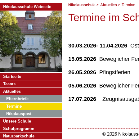
Nikolausschule
Aktuelles
Termine
Nikolausschule Webseite
Termine im Sch
30.03.2026-
11.04.2026
Ost
15.05.2026
Beweglicher Fer
26.05.2026
Pfingstferien
Navigation
Startseite
überspringen
Teams
05.06.2026
Beweglicher Fe
Aktuelles
17.07.2026
Zeugnisausgabe
Elternbriefe
Termine
Nikolauspost
Unsere Schule
Schulprogramm
© 2026 Nikolaussc
Naturparkschule